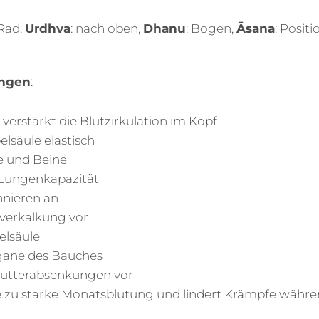
 Rad,
Urdhva
: nach oben,
Dhanu
: Bogen,
Ā
sana
: Positi
ungen
:
verstärkt die Blutzirkulation im Kopf
lsäule elastisch
e und Beine
 Lungenkapazität
nnieren an
verkalkung vor
elsäule
rgane des Bauches
utterabsenkungen vor
e zu starke Monatsblutung und lindert Krämpfe währe