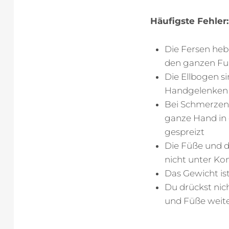
Häufigste Fehler:
Die Fersen heb
den ganzen Fu
Die Ellbogen s
Handgelenken 
Bei Schmerzen 
ganze Hand in d
gespreizt
Die Füße und di
nicht unter Kon
Das Gewicht ist
Du drückst nic
und Füße weite