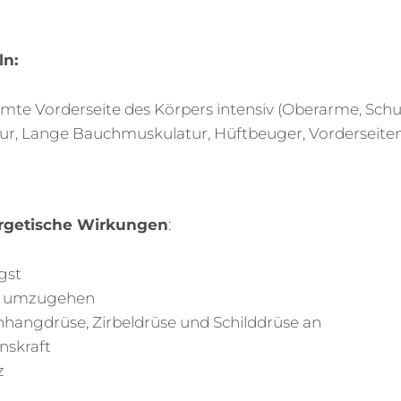
n:
mte Vorderseite des Körpers intensiv (Oberarme, Schu
r, Lange Bauchmuskulatur, Hüftbeuger, Vorderseite
rgetische Wirkungen
:
gst
ess umzugehen
nhangdrüse, Zirbeldrüse und Schilddrüse an
enskraft
z