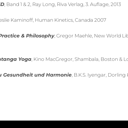
3D
, Band 1 & 2, Ray Long, Riva Verlag, 3. Auflage, 2013
Leslie Kaminoff, Human Kinetics, Canada 2007
ractice & Philosophy
, Gregor Maehle, New World Libr
htanga Yoga
, Kino MacGregor, Shambala, Boston & 
u Gesundheit und Harmonie
, B.K.S. Iyengar, Dorling