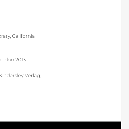
ary, California
London 2013
 Kindersley Verlag,