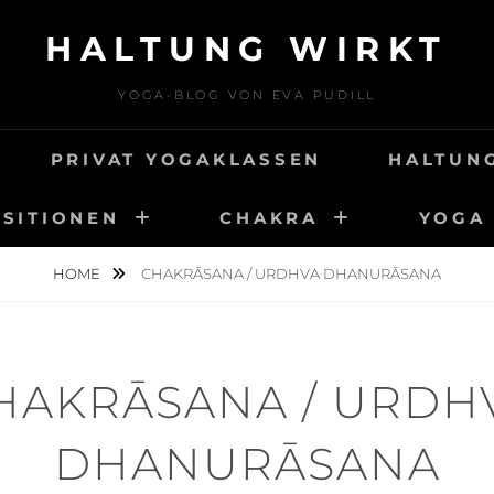
HALTUNG WIRKT
YOGA-BLOG VON EVA PUDILL
PRIVAT YOGAKLASSEN
HALTUN
SITIONEN
CHAKRA
YOGA 
HOME
CHAKRĀSANA / URDHVA DHANURĀSANA
HAKRĀSANA / URDH
DHANURĀSANA