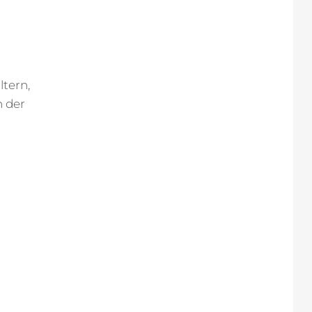
ltern,
n der