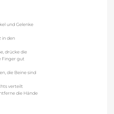
skel und Gelenke
 in den
e, drücke die
e Finger gut
en, die Beine sind
ts verteilt
entferne die Hände