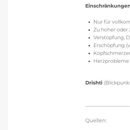
Einschränkungen
Nur für vollk
Zu hoher oder 
Verstopfung, D
Erschöpfung (
Kopfschmerzen
Herzprobleme 
Drishti
(Blickpunk
_________________
Quellen: