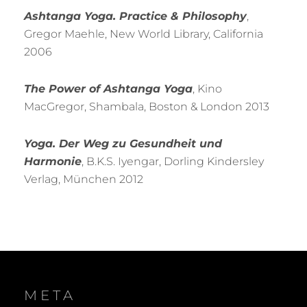
Ashtanga Yoga. Practice & Philosophy
,
Gregor Maehle, New World Library, California
2006
The Power of Ashtanga Yoga
, Kino
MacGregor, Shambala, Boston & London 2013
Yoga. Der Weg zu Gesundheit und
Harmonie
, B.K.S. Iyengar, Dorling Kindersley
Verlag, München 2012
META